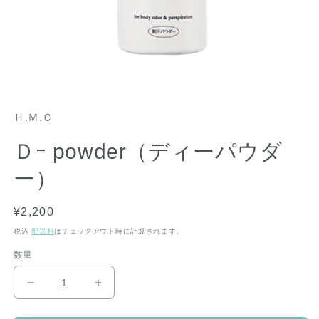
モ
ー
ダ
Ｈ.Ｍ.Ｃ
ル
で
Ｄｰ powder（ディーパウダ
メ
デ
ー）
ィ
ア
(1)
通
¥2,200
を
開
常
税込
配送料
はチェックアウト時に計算されます。
く
価
数量
格
Ｄ
Ｄ
ｰ
ｰ