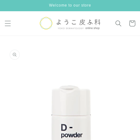
コンテ
Welcome to our store
ンツに
進む
カ
ー
ト
商品情
報にス
キップ