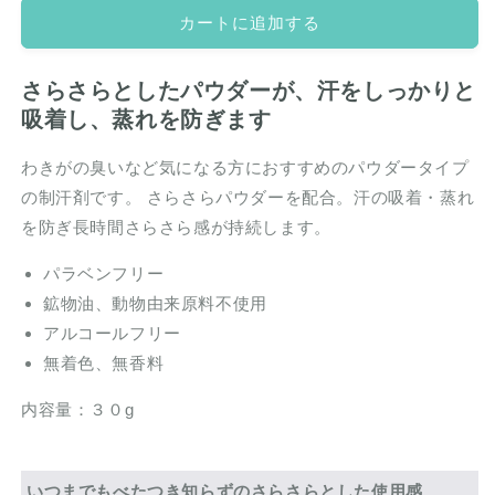
powder（デ
powder（デ
カートに追加する
ィ
ィ
ー
ー
パ
パ
さらさらとしたパウダーが、汗をしっかりと
ウ
ウ
吸着し、蒸れを防ぎます
ダ
ダ
ー）
ー）
わきがの臭いなど気になる方におすすめのパウダータイプ
の
の
の制汗剤です。 さらさらパウダーを配合。汗の吸着・蒸れ
数
数
を防ぎ長時間さらさら感が持続します。
量
量
を
を
パラベンフリー
減
増
鉱物油、動物由来原料不使用
ら
や
アルコールフリー
す
す
無着色、無香料
内容量：３０g
いつまでもべたつき知らずのさらさらとした使用感