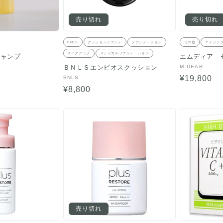
売り切れ
売り切れ
BNLS
クッションファンデ
ファンデーション
その他
エイジン
メイクアップ
メディカルファンデーション
シャンプ
エムディア 
販
M-DEAR
ＢＮＬＳエンビオスクッション
売
通
¥19,800
販
BNLS
元:
売
通
¥8,800
常
元:
常
価
価
格
格
売り切れ