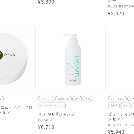
レー
売
通
¥3,300
元:
販
PLUS RESTOR
常
売
通
¥2,420
価
元:
常
格
価
格
め
シャンプー
医薬部外品
育毛
薄毛
シミ・くすみ
テ
髪のお悩み・ヘアケア
美容液
赤み
】エムディア グロ
ション
ＨＧ ＭＤ®シャンプー
ビューティフ
ッセンス
販
HG MD®
販
BEAUTIFUL SK
売
通
¥6,710
売
元:
通
¥5,940