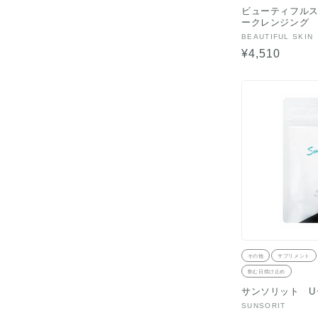
ビューティフル
ークレンジング
販
BEAUTIFUL SKIN
売
通
¥4,510
元:
常
価
格
その他
サプリメント
飲む日焼け止め
サンソリット U･V
販
SUNSORIT