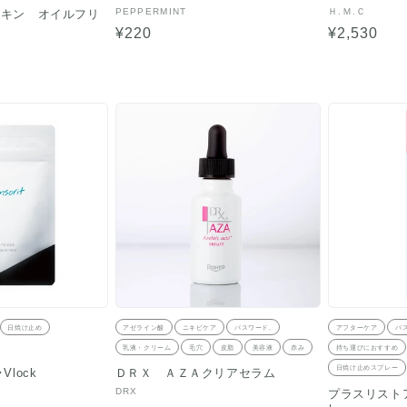
販
販
PEPPERMINT
Ｈ.Ｍ.Ｃ
スキン オイルフリ
売
売
通
¥220
通
¥2,530
元:
元:
常
常
価
価
格
格
日焼け止め
アゼライン酸
ニキビケア
パスワード.
アフターケア
パ
乳液・クリーム
毛穴
皮脂
美容液
赤み
持ち運びにおすすめ
日焼け止めスプレー
lock
ＤＲＸ ＡＺＡクリアセラム
販
DRX
プラスリスト