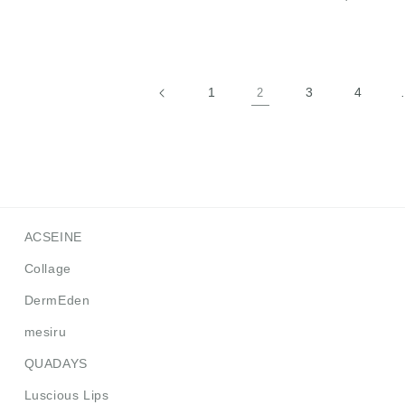
常
元:
常
価
価
格
格
1
3
4
2
ACSEINE
Collage
DermEden
mesiru
QUADAYS
Luscious Lips