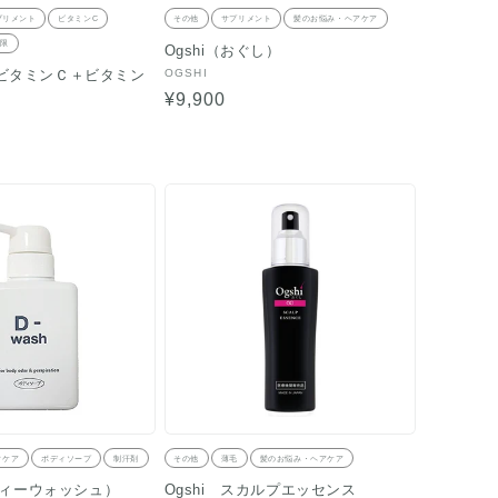
プリメント
ビタミンC
その他
サプリメント
髪のお悩み・ヘアケア
制限
Ogshi（おぐし）
販
OGSHI
ビタミンＣ＋ビタミン
売
通
¥9,900
元:
常
価
格
ィケア
ボディソープ
制汗剤
その他
薄毛
髪のお悩み・ヘアケア
（ディーウォッシュ）
Ogshi スカルプエッセンス