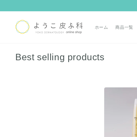
コンテ
ンツに
進む
ホーム
商品一覧
コ
Best selling products
レ
ク
シ
ョ
ン
: