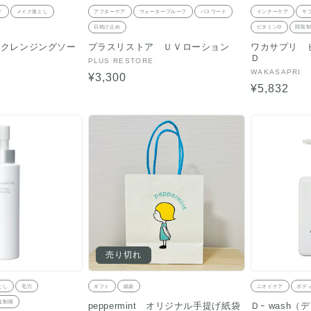
ド
メイク落とし
アフターケア
ウォータープルーフ
パスワード
インナーケア
サ
日焼け止め
ビタミンD
閲覧
 クレンジングソー
プラスリストア ＵＶローション
ワカサプリ 
ア
Ｄ
販
PLUS RESTORE
販
WAKASAPRI
売
通
¥3,300
売
元:
通
¥5,832
常
元:
常
価
価
格
格
売り切れ
とし
毛穴
ギフト
紙袋
ニオイケア
ボデ
覧制限
peppermint オリジナル手提げ紙袋
Ｄｰ wash