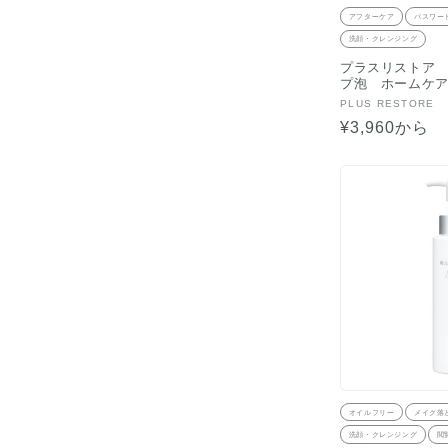
アフターケア
パスワー
洗顔・クレンジング
プラスリストア
プ泡 ホームケ
販
PLUS RESTORE
売
通
¥3,960から
元:
常
価
格
オイルフリー
メイク落
洗顔・クレンジング
閲