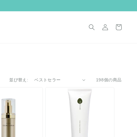
ロ
カ
グ
ー
イ
ト
ン
並び替え:
198個の商品