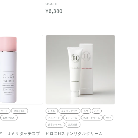
販
OGSHI
売
通
¥6,380
元:
常
価
格
スワード
塗りなおし
たるみ
エイジングケア
シワ
ハリ
日焼け止め
パスワード
レチノール
乳液・クリーム
毛穴
美容クリーム
肌質改善
ア ＵＶリタッチスプ
ヒロコHスキンリクルクリーム