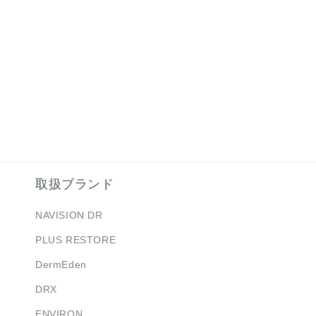
価
格
取扱ブランド
NAVISION DR
PLUS RESTORE
DermEden
DRX
ENVIRON