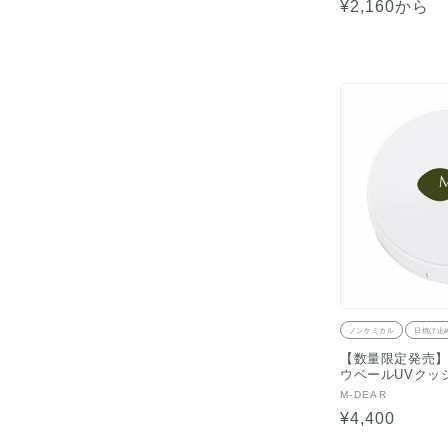
売
通
¥2,160から
元:
常
価
格
ノンケミカル
日焼け止
【数量限定発売
ウベールUVクッ
販
M-DEAR
売
通
¥4,400
元:
常