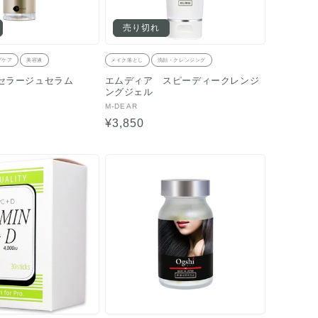
売り切れ
グケア
美容液
メイク落とし
洗顔・クレンジング
セラージュセラム
エムディア スピーディークレンジ
ングジェル
販
M-DEAR
売
通
¥3,850
元:
常
価
格