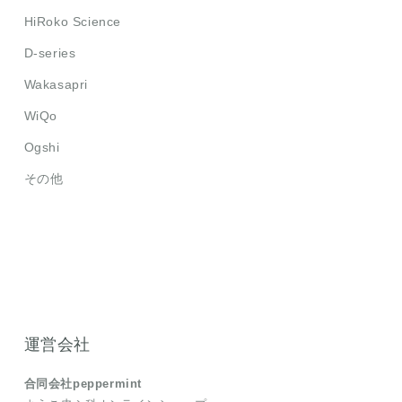
HiRoko Science
D-series
Wakasapri
WiQo
Ogshi
その他
運営会社
合同会社peppermint