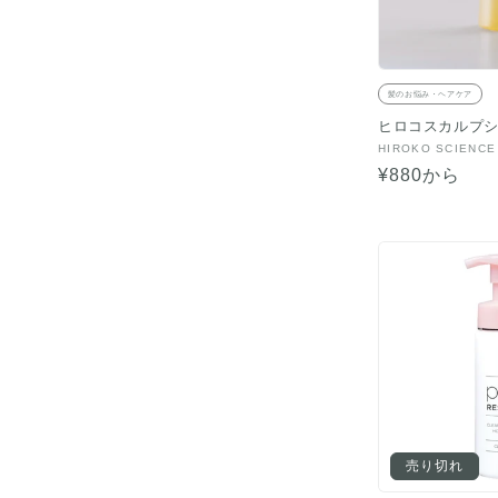
髪のお悩み・ヘアケア
ヒロコスカルプ
販
HIROKO SCIENCE
売
通
¥880から
元:
常
価
格
売り切れ