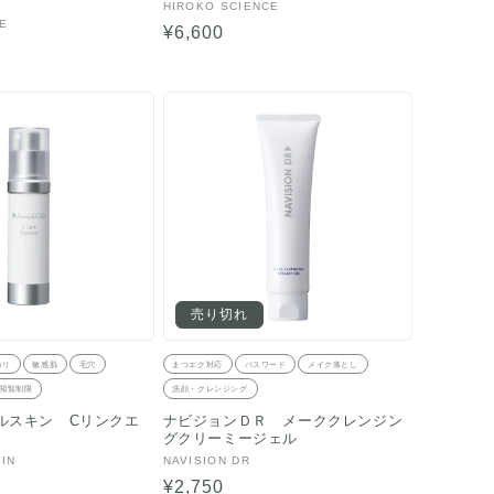
販
HIROKO SCIENCE
E
売
通
¥6,600
元:
常
価
格
売り切れ
カリ
敏感肌
毛穴
まつエク対応
パスワード
メイク落とし
閲覧制限
洗顔・クレンジング
ルスキン Cリンクエ
ナビジョンＤＲ メーククレンジン
グクリーミージェル
販
IN
NAVISION DR
売
通
¥2,750